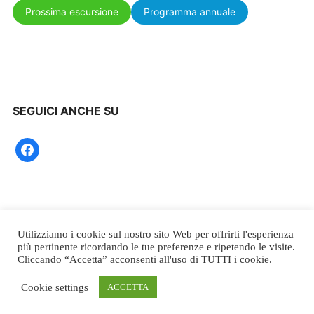
Prossima escursione
Programma annuale
SEGUICI ANCHE SU
facebook
Utilizziamo i cookie sul nostro sito Web per offrirti l'esperienza
più pertinente ricordando le tue preferenze e ripetendo le visite.
PROUDLY POWERED BY WORDPRESS
|
THEME: RADCLIFFE 2
Cliccando “Accetta” acconsenti all'uso di TUTTI i cookie.
BY
ANDERS NORÉN
.
Cookie settings
ACCETTA