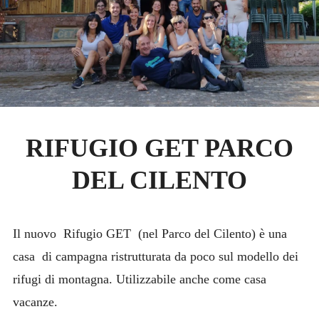
VIAGGI IN ITALIA
TREKKING PUGLIA
RIFUGIO GET PARCO DEL CILENTO
Expan
PROGRAMMA 2026
child
menu
PROSSIMA ESCURSIONE
RIFUGIO GET PARCO
FOTO
DEL CILENTO
Expan
STORIA
child
menu
Expan
CONTATTI
child
menu
Il nuovo Rifugio GET (nel Parco del Cilento) è una
casa di campagna ristrutturata da poco sul modello dei
rifugi di montagna. Utilizzabile anche come casa
vacanze.